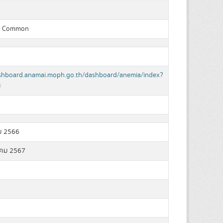
a Common
ashboard.anamai.moph.go.th/dashboard/anemia/index?
3
ม 2566
คม 2567