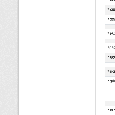
* ชื่
* อีเ
* วัต
* หน่
ค่าคว
* ขอบ
* แหล
* รูป
* หม