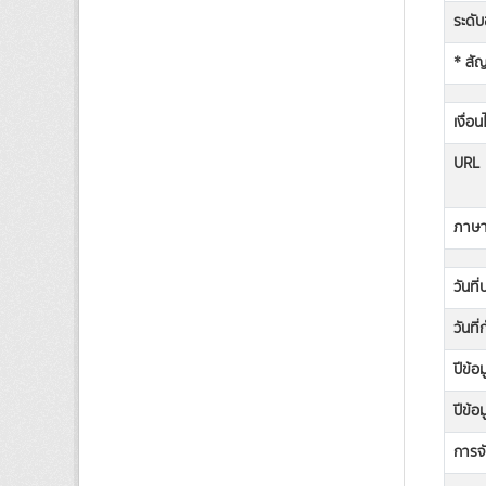
ระดับช
* สั
เงื่อ
URL
ภาษาท
วันที
วันที
ปีข้อ
ปีข้อ
การจั