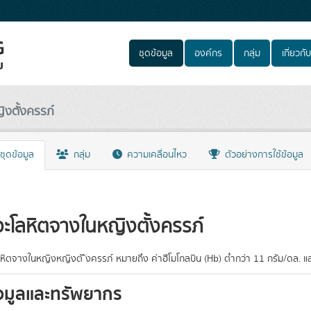
ชุดข้อมูล
องค์กร
กลุ่ม
เกี่ยวกับ
งตั้งครรภ์
ชุดข้อมูล
กลุ่ม
ความเคลื่อนไหว
ตัวอย่างการใช้ข้อมูล
ะโลหิตจางในหญิงตั้งครรภ์
หิตจางในหญิงหญิงตั ้งครรภ์ หมายถึง ค่าฮีโมโกลบิน (Hb) ต่ำกว่า 11 กรัม/ดล. แล
อมูลและทรัพยากร