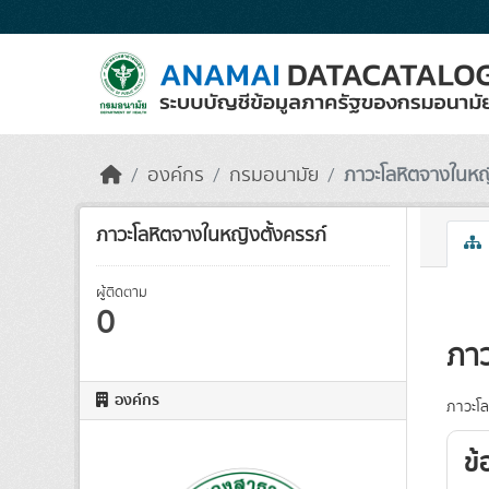
Skip to main content
องค์กร
กรมอนามัย
ภาวะโลหิตจางในหญิ
ภาวะโลหิตจางในหญิงตั้งครรภ์
ผู้ติดตาม
0
ภาว
องค์กร
ภาวะโล
ข้